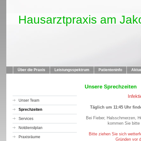
Hausarztpraxis am Jako
Über die Praxis
Leistungsspektrum
Patienteninfo
Aktue
Unsere Sprechzeiten
Infekt
Unser Team
Täglich um 11:45 Uhr find
Sprechzeiten
Bei Fieber, Halsschmerzen, H
Services
kommen Sie bitte 
Notdienstplan
Bitte ziehen Sie sich wetter
Praxisräume
Gründen vor d